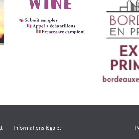
d.
Informations légales
P