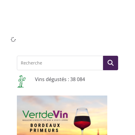
Li
mo
Vins dégustés : 38 084