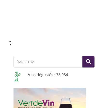
in
na
vi
Lir
Re
»
Vins dégustés : 38 084